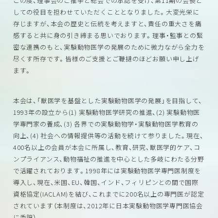
この度、理事会のご推挙と総会での承認を受け、第11期の会長と
しての役目を担わせていただくこととなりました。大変光栄に
存じますが、本会の歴史と伝統を考えますと、責任の重大さを痛
感すると共に身の引き締まる思いでおります。理事・監事との緊
密な連携のもと、実験動物医学の発展のために微力ながら全力を
尽くす所存です。皆様のご支援とご鞭撻のほどお願い申し上げ
ます。
本会は、「獣医学を基盤とした実験動物医学の発展」を目指して、
1993年の設立から(1) 実験動物医学研究の推進、(2) 実験動物医
学専門家の養成、(3) 各界での実験動物学・実験動物医学教育の
向上、(4) 社会への情報提供等の活動を続けて参りました。現在、
400名以上の会員が本会に所属し、教育、研究、獣医学的ケア、コ
ンプライアンス、動物福祉の推進を中心とした多岐にわたる分野
で活躍されております。1998年には実験動物医学専門医制度を
導入し、現在、米国、EU、韓国、インド、フィリピンとの間で国際
資格協定(IACLAM)を結び、これまでに200名以上の専門医が認定
されています（本制度は、2012年に日本実験動物医学専門医協会
に委譲）。