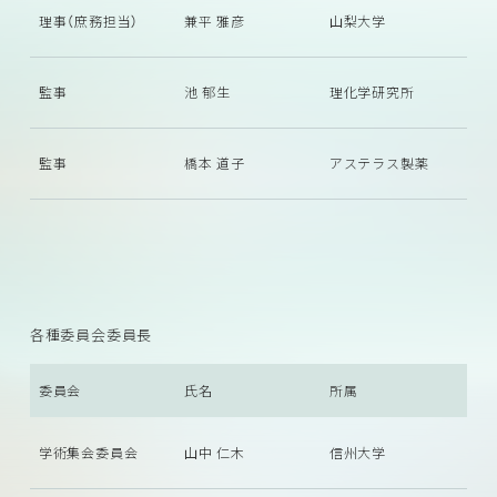
理事（庶務担当）
兼平 雅彦
山梨大学
監事
池 郁生
理化学研究所
監事
橋本 道子
アステラス製薬
各種委員会委員長
委員会
氏名
所属
学術集会委員会
山中 仁木
信州大学