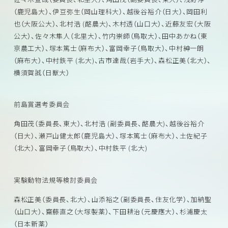
（鹿児島大）、伊豆弥生（岡山理科大）、越後谷裕介（日大）、岡田利
也（大阪公大）、北村浩 (酪農大)、木村透（山口大）、近藤友宏（大阪
公大）、佐々木隼人（北里大）、竹内崇師（鳥取大）、田中あかね（東
京農工大）、塚本篤士（麻布大）、富岡幸子（鳥取大）、中村紳一朗
（麻布大）、中村鉄平 (北大)、古市達哉（岩手大）、森松正美（北大）、
横須賀誠（日獣大）
前島賞選考委員会
角田茂（委員長、東大）、北村浩 (副委員長、酪農大)、越後谷裕介
（日大）、瀬戸山健太郎（鹿児島大）、塚本篤士（麻布大）、土佐紀子
（北大）、富岡幸子（鳥取大）、中村鉄平 (北大)
実験動物法規等検討委員会
森松正美（委員長、北大）、山添裕之（副委員長、住友化学）、加納聖
（山口大）、齋藤直之（大塚製薬）、下田耕治（元慶應大）、杉浦慶太
（日本新薬）