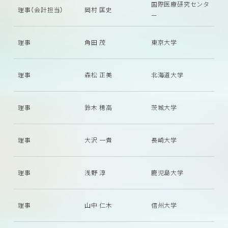
国際医療研究センタ
理事（会計担当）
岡村 匡史
ー
理事
角田 茂
東京大学
理事
森松 正美
北海道大学
理事
鈴木 穂高
茨城大学
理事
大沢 一貴
長崎大学
理事
浅野 淳
鹿児島大学
理事
山中 仁木
信州大学