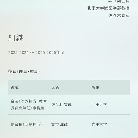
第11期会長
北里大学獣医学部教授
佐々木宣哉
組織
2023-2024 ～ 2025-2026年度
役員（理事・監事）
役職
氏名
所属
会長（渉外担当, 教育
佐々木 宣哉
北里大学
委員会兼任）事務局
副会長（庶務担当）
古市 達哉
岩手大学