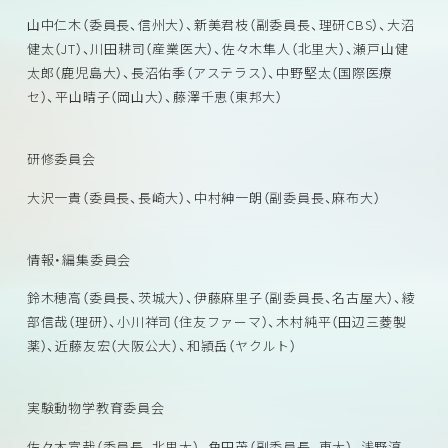
山中仁木（委員長、信州大）、新美君枝（副委員長、理研CBS）、大沼
健太（JT）、川田耕司（産業医大）、佐々木隼人（北里大）、瀬戸山健
太郎（鹿児島大）、長沼佑季（アステラス）、中野堅太（国際医療
セ）、平山晴子（岡山大）、藤澤千恵（東邦大）
研修委員会
大沢一貴（委員長、長崎大）、中村紳一朗（副委員長、麻布大）
情報・編集委員会
鈴木穂高（委員長、茨城大）、伊藤麻里子（副委員長、名古屋大）、綾
部信哉（理研）、小川祥司（住友ファーマ）、木村純平（田辺三菱製
薬）、近藤友宏（大阪公大）、和頴岳（ヤクルト）
実験動物学教育委員会
佐々木宣哉（委員長、北里大）、角田茂（副委員長、東大）、浅野淳