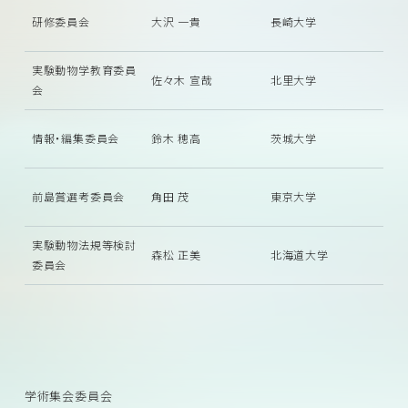
研修委員会
大沢 一貴
長崎大学
実験動物学教育委員
佐々木 宣哉
北里大学
会
情報・編集委員会
鈴木 穂高
茨城大学
前島賞選考委員会
角田 茂
東京大学
実験動物法規等検討
森松 正美
北海道大学
委員会
学術集会委員会