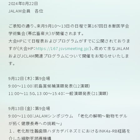
2024年8月22日
JALAM会員 各位
ご承知の通り、来月9月10～13日の日程で第167回日本獣医学会
学術集会（帯広畜産大）が開催されます。
大会HPにて日程表およびプログラムがすでに公開されておりま
すが（大会HP：
https://167.jsvsmeeting.jp/
）、改めて主なJALAM
およびJCLAM関連プログラムについて開催をお知らせいたしま
す。
9月12日（木）：第9会場
9:00～11:00：前島賞候補演題発表（12演題）
11:00～11:50、13:00～15:40：一般演題発表（21演題）
9月13日（金）：第9会場
9:00～11:00：JALAMシンポジウム 「老化の解明～動物モデル
が拓く健康長寿への挑戦～」
１．老化耐性齧歯類ハダカデバネズミにおけるINK4a-RB経路を
介した細胞死誘導機構