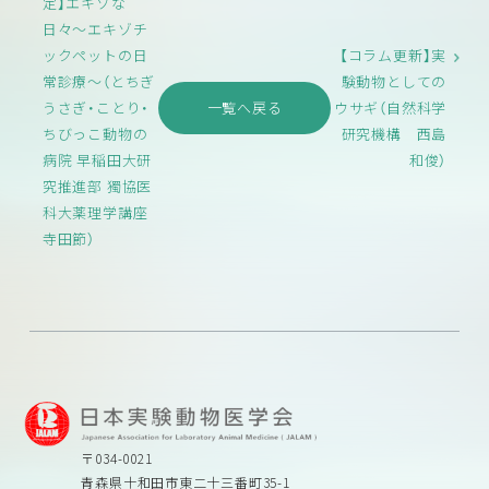
定】エキゾな
日々〜エキゾチ
ックペットの日
【コラム更新】実
常診療〜（とちぎ
験動物としての
うさぎ・ことり・
一覧へ戻る
ウサギ（自然科学
ちびっこ動物の
研究機構 西島
病院 早稲田大研
和俊）
究推進部 獨協医
科大薬理学講座
寺田節）
〒034-0021
青森県十和田市東二十三番町35-1