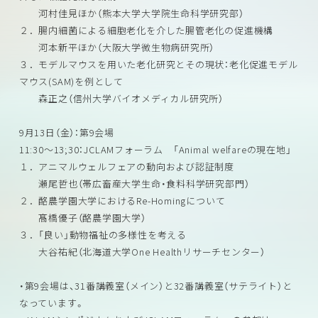
河村佳見ほか（熊本大学大学院生命科学研究部）
２．腸内細菌による細胞老化を介した腸管老化の促進機構
河本新平ほか（大阪大学微生物病研究所）
３．モデルマウスを用いた老化研究とその現状：老化促進モデル
マウス(SAM)を例として
森正之（信州大学バイオメディカル研究所）
9月13日（金）：第9会場
11:30～13;30：JCLAMフォーラム 「Animal welfareの現在地」
１．アニマルウェルフェアの動向および認証制度
瀬尾哲也（帯広畜産大学生命・食料科学研究部門）
２．酪農学園大学におけるRe-Homingについて
髙橋優子（酪農学園大学）
３．「良い」動物福祉の多様性を考える
大谷祐紀（北海道大学One Healthリサーチセンター）
・第9会場は、31番講義室（メイン）と32番講義室（サテライト）と
なっています。