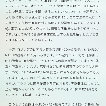
なるメチオニンやコリンは肝臓からの脂質の排泄に不可欠といえ
ます。そこでメチオニンやコリンを欠損させた餌（MCD）を与える
ことで肝臓に脂質を滞留させることも、NAFLD/NASHを誘導させ
るために古くから使用される手法です[10]。この方法の欠点は、メ
チオニンの欠損が肝臓以外の部位にも悪影響を与えることです[1
6]。事実、MCD給餌マウスでは、顕著な筋重量の減少が知られてい
ます。従って純粋に肝臓の異常に起因する変化を解析したいとき
には不向きなモデルといえます。
一方、コリン欠乏L-アミノ酸添加飼料（CDAA）モデルもNAFLD/
NASHの誘導に広く用いられます。この動物モデルでも、脂肪肝、
肝細胞傷害、肝線維化、さらに肝がんの発症が認められますが、体
重や肝重量、インスリン感受性などは通常飼育下のマウスと大差
ないので、ヒトのNAFLD/NASH病態とは異なる部分があると考え
られます[14]。このモデルはラットでは劇的な肝障害をもたらし
ますが、マウスでは障害作用が限定的であり、実験個体によっては
全く障害がみられないこともあることから[16]、個体数削減を考
えるうえでは推奨できません。
このように食餌性NAFLD/NASH誘導モデルには様々な長所・短