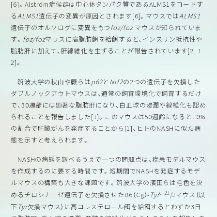
[6]。Alström症候群は中心体タンパク質であるALMS1をコードす
る
ALMS1
遺伝子の変異が原因とされます[6]。マウスでは
ALMS1
遺伝子のオルソログに変異をもつ
foz/foz
マウスが知られていま
す。
foz/foz
マウスに高脂肪餌を給餌すると、インスリン抵抗性や
脂肪肝に加えて、肝線維化を生ずることが報告されています[2, 1
2]。
筑波大学の秋山や蕨らは
p62
と
Nrf2
の2つの遺伝子を欠損した
ダブルノックアウトマウスは、通常の飼育環境化で飼育するだけ
で、30週齢には顕著な脂肪肝になり、白血球の浸潤や線維化も認め
られることを報告しました[1]。このマウスは50週齢になると10%
の割合で肝臓がんを発症することから[1]、ヒトのNASHに似た病
態を示すと考えられます。
NASHの病態を調べるうえで一つの問題点は、疾患モデルマウス
を作成するのに要する時間です。短期間でNASHを発症するモデ
ルマウスの構築も大きな課題です。筑波大学の濱田らは毛色を決
c-2J
めるチロシナーゼ遺伝子を欠損させたB6（Cg）-
Tyr
/Jマウス（以
下
Tyr
欠損マウス）に高コレステロール餌を給餌するとわずか3日