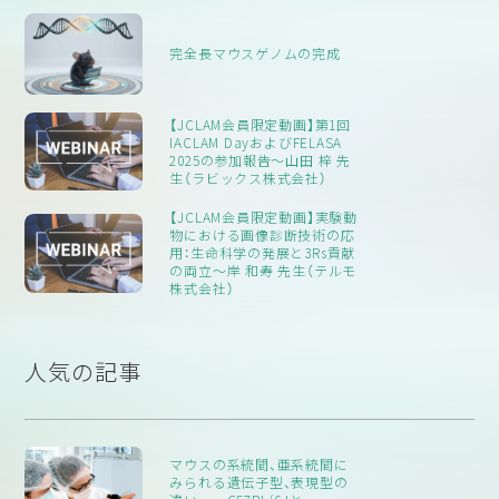
完全長マウスゲノムの完成
【JCLAM会員限定動画】第1回
IACLAM DayおよびFELASA
2025の参加報告～山田 梓 先
生（ラビックス株式会社）
【JCLAM会員限定動画】実験動
物における画像診断技術の応
用：生命科学の発展と3Rs貢献
の両立～岸 和寿 先生（テルモ
株式会社）
人気の記事
マウスの系統間、亜系統間に
みられる遺伝子型、表現型の