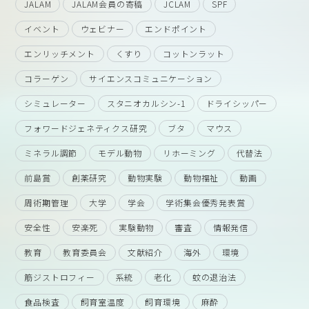
JALAM
JALAM会員の寄稿
JCLAM
SPF
イベント
ウェビナー
エンドポイント
エンリッチメント
くすり
コットンラット
コラーゲン
サイエンスコミュニケーション
シミュレーター
スタニオカルシン-1
ドライシッパー
フォワードジェネティクス研究
ブタ
マウス
ミネラル調節
モデル動物
リホーミング
代替法
前島賞
創薬研究
動物実験
動物福祉
動画
周術期管理
大学
学会
学術集会優秀発表賞
安全性
安楽死
実験動物
審査
情報発信
教育
教育委員会
文献紹介
海外
環境
筋ジストロフィー
系統
老化
蚊の退治法
食品検査
飼育室温度
飼育環境
麻酔