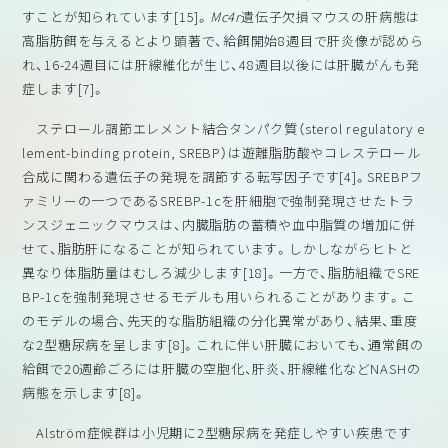
すことが知られています[15]。
Mc4r
遺伝子欠損マウスの肝病態は
高脂肪餌を与えるとより顕著で、給餌開始8週目で肝炎像が認めら
れ、16-24週目には肝線維化が生じ、48週目以後には肝臓がんも発
症します[7]。
ステロール調節エレメント結合タンパク質（sterol regulatory e
lement-binding protein, SREBP）は遊離脂肪酸やコレステロール
合成に関わる遺伝子の発現を調節する転写因子です[4]。SREBPフ
ァミリーの一つであるSREBP-1cを肝細胞で強制発現させたトラ
ンスジェニックマウスは、内臓脂肪の蓄積や血中脂質の増加に併
せて、脂肪肝になることが知られています。しかしながらヒトと
異なり体脂肪量はむしろ減少します[18]。一方で、脂肪組織でSRE
BP-1cを強制発現させるモデルも用いられることがあります。こ
のモデルの場合、先天的な脂肪組織の分化異常があり、結果、重度
な2型糖尿病を呈します[8]。これに伴い肝臓においても、通常餌の
給餌で20週齢ごろには肝臓の空胞化、肝炎、肝線維化などNASHの
病態を示します[8]。
Alström症候群は小児期に2型糖尿病を発症しやすい疾患です