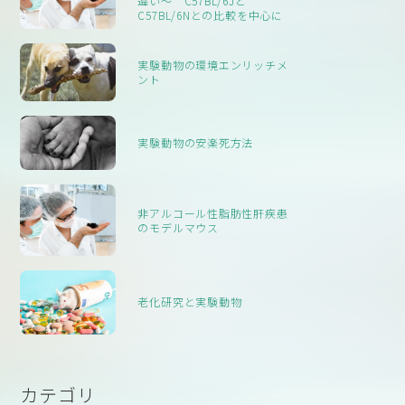
違い〜 C57BL/6Jと
C57BL/6Nとの比較を中心に
実験動物の環境エンリッチメ
ント
実験動物の安楽死方法
非アルコール性脂肪性肝疾患
のモデルマウス
老化研究と実験動物
カテゴリ