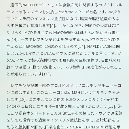
遺伝的NAFLDモデルとしては食欲抑制に関係するペプチドホル
モンであるレプチンを欠損した
ob/ob
マウスが有名です。
ob/ob
マウスは重度のインスリン抵抗性になり、脂質が脂肪組織のみな
らず肝臓にも蓄積します[8]。しかしながら、肝臓での炎症は起こ
りづらく、MCDを与えても肝臓の線維化はほとんど認められませ
ん[14]。一方でレプチン受容体を欠損する
db/db
マウスはMCDを
与えると肝臓の線維化が認められるので[14]、NAFLD/NASHに関
せば、
ob/ob
マウスと
db/db
マウスは異なるモデルと言えます。
d
b/db
マウスは鉄の過剰摂取でも肝細胞の空胞変性や、白血球の肝
臓への浸潤、肝臓での酸化ストレスの蓄積、肝線維化がみられるこ
とが知られています[14]。
レプチンが視床下部のプロオピオメラノコルチン産生ニューロ
ンに結合すると、このニューロンはα-MSHというホルモンを分泌
します[15]。このホルモンは視床下部のメラノコルチン4受容体
（MC4R）に結合しエネルギー貯蔵を抑える働きがあります[15]。逆
にこの受容体をコードする
Mc4r
遺伝子を欠損したマウスは通常餌
を与えた環境でも過食やインスリン抵抗性を示し、高脂肪餌を与
えると脂肪肝や肝炎、肝線維化といったNAFLD/NASHの病態を示