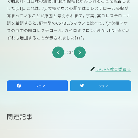
で脂肪肝、白血球の浸潤、肝臓の線維化がみられることを報告しま
した[11]。これは、
Tyr
欠損マウスの腸ではコレステロール吸収が
高まっていることが原因と考えられます。事実、高コレステロール
餌を給餌すると、野生型のC57BL/6マウスと比べて、
Tyr
欠損マウ
スの血中の総コレステロール、カイロミクロン、VLDL、LDL値がい
ずれも増加することが示されました[11]。
1
2
3
4
JALAM教育委員会
シェア
シェア
関連記事