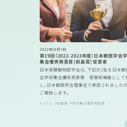
2022年10月7日
第19回（2022-2023年度）日本獣医学会
集会優秀発表賞（前島賞）受賞者
日本実験動物医学会は、下記の2名を日本獣
会学術集会優秀発表賞 受賞候補者として
し、日本獣医学会理事会で承認されましたの
ご報告します。
受賞者の先生方おめでとうございます。
コラム
前島賞
学術集会優秀発表賞
受賞者 朝比奈良太（京都大学大学院医
究科皮膚科学）
受賞課題 病原性CD4+組織常在性記憶T