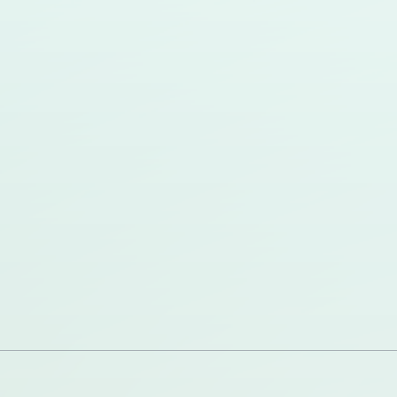
第
北沢
東京農工大農獣医 衛生学研究室
11
実乃莉
回
第
佐々木
北里大獣医 実験動物学研究室
12
隼人
回
第
中野
国際医療センター動物実験施設/北
13
堅太
里大獣医 実験動物学研究室
回
第
越後谷
日大獣医 実験動物学研究室
14
裕介
回
第
松田
東京農工大獣医 比較動物医学研究室
15
研史郎
回
第
守屋
大阪大谷大薬応用薬学系 免疫学講座
16
大樹