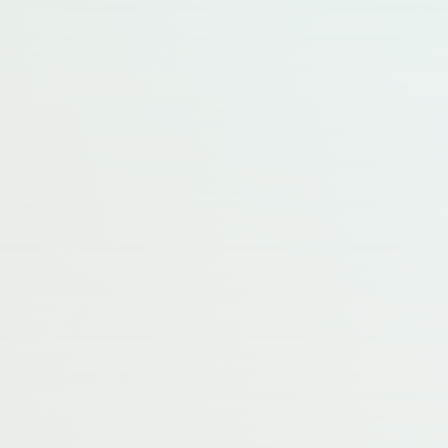
認められ、2003年には日本獣医学会賞越智賞を、
2005年には、日本実験動物学会功労賞を受賞さ
れました。
前島先生のご芳名を冠した前島賞が創設された
経緯ですが、2003年に前島先生が慶應義塾大学
を退任されるのを機に、JALAMに多額の寄付を
されました。JALAMでは、前島先生の意思を汲
み取り、後継者の育成を目的とした賞（前島賞）
を創設すること事となりました。前島賞は、
JALAM学術集会において最も優秀な発表を行っ
た会員1名に贈呈されます。賞の創設は2004年
ですので、既に18年の歳月が流れ、毎年、多数の
応募があり、本年まで18名の先生が受賞されて
おります（下表参照）。審査にあたっては、研究の
独創性及び新規性、科学的重要性、実験動物学分
野への貢献と将来への期待を基準に選出されて
きました。その結果、多くの優れた成果が得ら