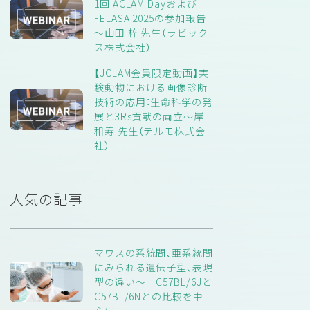
1回IACLAM Dayおよび
FELASA 2025の参加報告
～山田 梓 先生（ラビック
ス株式会社）
【JCLAM会員限定動画】実
験動物における画像診断
技術の応用：生命科学の発
展と3Rs貢献の両立～岸
和寿 先生（テルモ株式会
社）
人気の記事
マウスの系統間、亜系統間
にみられる遺伝子型、表現
型の違い〜 C57BL/6Jと
C57BL/6Nとの比較を中