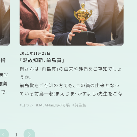
2021年11月29日
学術
「温故知新、前島賞」
皆さんは「前島賞」の由来や趣旨をご存知でしょ
医学
うか。
推薦
前島賞をご存知の方でも、この賞の由来となっ
で、
ている前島一淑(まえじま・かずよし)先生をご存
知ない方、特に若い方に増えてきているかもし
コラム
JALAM会員の寄稿
前島賞
れません。そこで、このコラムでは、前島先生と
学研
前島賞を知って頂くと共に、先輩を倣い、実験動
物医学を一層、発展させる事を考える機会にな
細胞の
1
れば幸いです。