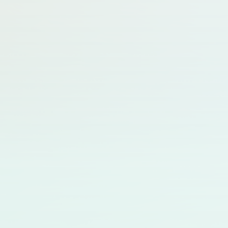
回
英機
発支援ユニット
第4
浅野
鳥取大農獣医 生化学研究室/北大獣
回
淳
医 実験動物学教室
第5
岡野
東北大医 動物実験施設
回
伸哉
第6
酒井
国立感染研 動物管理室
回
宏治
第7
西野
北大獣医 実験動物学教室
回
智博
第8
党 瑞
北大獣医 実験動物学教室
回
華
第9
近藤
東大農獣医 実験動物学研究室
回
泰介
第
大沼
愛媛大 総合科学研究支援センター動
10
俊名
物実験部門
回