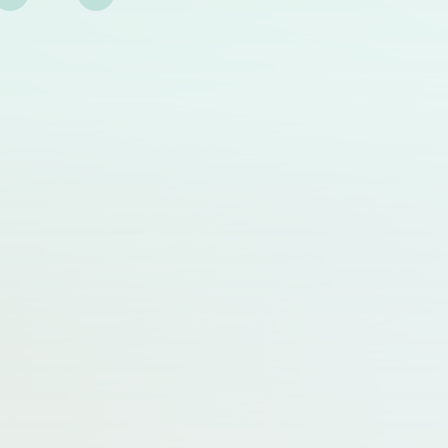
対す
JALAM初代会長の前島一淑(まえじま・かずよ
し)先生は、1937年、静岡県生れで、1960年に北
医学
海道大学獣医学部を卒業されました。その後、
 /
1962年に東京大学伝染病研究所（北里柴三郎が
創設、現東京大学医科学研究所）助手に着任さ
マウ
れ、田嶋嘉雄先生や藤原公策先生の両先生の指
導の下で感染症の研究を開始し、実験動物学、無
菌動物学、実験動物衛生管理学を中心に多方面
にわたって業績を残されました。1973年には慶
應義塾大学医学部に助教授で着任された後には
（1988年教授就任）、日本において実験動物福祉
や動物実験倫理の分野を開拓されました。また、
獣医学系大学において実験動物学の講義を開講
をされると共に、笠井憲雪先生らと共に、実験動
物医学専門医制度を確立されるなど、後進の指
導にも大きく貢献されました。こうした業績が