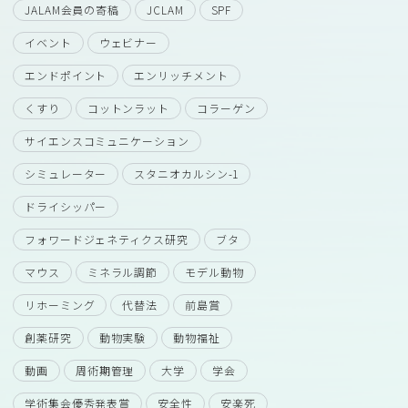
JALAM会員の寄稿
JCLAM
SPF
イベント
ウェビナー
エンドポイント
エンリッチメント
くすり
コットンラット
コラーゲン
サイエンスコミュニケーション
シミュレーター
スタニオカルシン-1
ドライシッパー
フォワードジェネティクス研究
ブタ
マウス
ミネラル調節
モデル動物
リホーミング
代替法
前島賞
創薬研究
動物実験
動物福祉
動画
周術期管理
大学
学会
学術集会優秀発表賞
安全性
安楽死