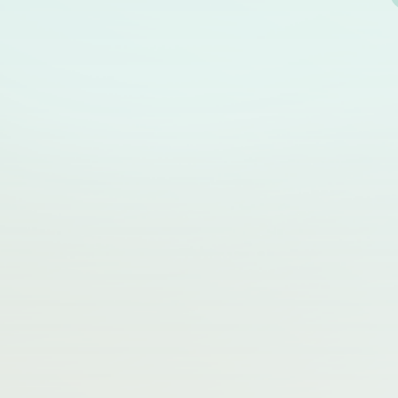
駐在制御に基づくアレルギー性皮膚疾患に
る新規治療戦略
受賞者 田村 友和（北海道大学大学院
研究院微生物学免疫学分野病原微生物学教室
ボストン大学 / プリンストン大学）
受賞課題 ヒト胎児肺を移植したヒト免疫
スの作製とCOVID-19の病態解析への応用