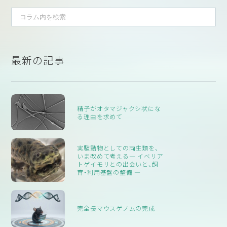
けて発刊されており、改訂を重ねるごとに総ページ数は増してい
ます。
1)
今、私の手元には『食品衛生検査指針 微生物編 1990』
（1990年
2)
発刊）、『食品衛生検査指針 微生物編 2004』
（2004年発刊）、そし
最新の記事
3)
て最新版の『食品衛生検査指針 微生物編 改訂第2版 2018』
（2018年発刊）という3冊の『食品衛生検査指針 微生物編』があり
注
ます*
。食品の微生物検査法は、培養によるもの（細菌や真菌な
ど）、顕微鏡観察によるもの（寄生虫など）、遺伝子検査によるもの
精子がオタマジャクシ状にな
（ウイルスなど）が大部分を占めていますが、一部に実験動物を用
る理由を求めて
いた検査法も存在します。本稿では、これら3冊の『食品衛生検査
指針 微生物編』に掲載されている動物実験に着目し、その実験内
容と改訂に伴う推移についてご紹介したいと思います。
実験動物としての両生類を、
いま改めて考える― イベリア
トゲイモリとの出会いと、飼
育・利用基盤の整備 ―
完全長マウスゲノムの完成