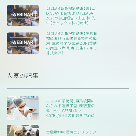
【JCLAM会員限定動画】第1回
IACLAM DayおよびFELASA
2025の参加報告～山田 梓 先
生（ラビックス株式会社）
【JCLAM会員限定動画】実験動
物における画像診断技術の応
用：生命科学の発展と3Rs貢献
の両立～岸 和寿 先生（テルモ
株式会社）
人気の記事
マウスの系統間、亜系統間に
みられる遺伝子型、表現型の
違い〜 C57BL/6Jと
C57BL/6Nとの比較を中心に
実験動物の環境エンリッチメ