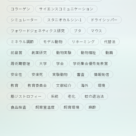
コラーゲン
サイエンスコミュニケーション
シミュレーター
スタニオカルシン-1
ドライシッパー
フォワードジェネティクス研究
ブタ
マウス
ミネラル調節
モデル動物
リホーミング
代替法
前島賞
創薬研究
動物実験
動物福祉
動画
周術期管理
大学
学会
学術集会優秀発表賞
安全性
安楽死
実験動物
審査
情報発信
教育
教育委員会
文献紹介
海外
環境
筋ジストロフィー
系統
老化
蚊の退治法
食品検査
飼育室温度
飼育環境
麻酔