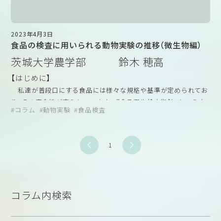
2023年4月3日
食品の検査に用いられる動物実験の推移（微生物編）
茨城大学農学部 鈴木 穂高
【はじめに】
私達が普段口にする食品には様々な規格や基準が定められてお
り、その安全性が守られています。『食品衛生検査指針』という本
コラム
動物実験
食品検査
には、食品の安全を守るために必要となる、食品保健行政に関わる
公定試験法とそれに準じる標準試験法がまとめられています。い
わば食品衛生試験法のバイブルともいえる本です。公定試験法と
1
は、食品衛生法や厚生労働省の通知などで定められた検査法のこ
とです。成分規格のある食品は公定試験法に従って試験を行わな
ければなりません。公定法とも言われます。
『食品衛生検査指針Ⅰ（検査法別）』は昭和48（1973）年、『食品衛
コラム内検索
生検査指針Ⅱ（食品別）』は昭和53（1978）年に厚生省監修で発刊さ
れており、その後は約10数年ごとに改訂されています。平成元～
3（1989～1991）年の第一次改訂からは、微生物編、理化学編等に分