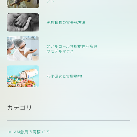
ント
実験動物の安楽死方法
非アルコール性脂肪性肝疾患
のモデルマウス
老化研究と実験動物
カテゴリ
JALAM会員の寄稿 (13)