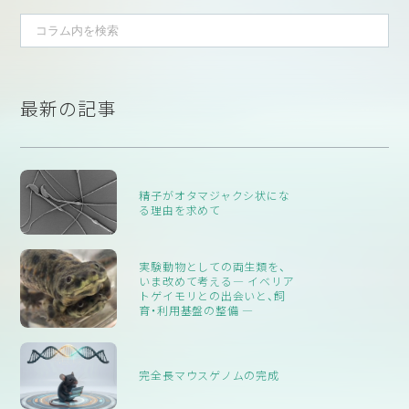
ています。その安全性については経口薬の開発段階では十分に調
べられていたかもしれませんが、適応を変更した際には改めて詳
しくは調べられていないかもしれません。既に必要な安全性が確
認されているものであれば再試験をしないということは開発戦略
としては妥当と考えられますし、不要な試験をしないということ
最新の記事
は3Rsの観点からも適切と考えられるところです。
精子がオタマジャクシ状にな
る理由を求めて
実験動物としての両生類を、
いま改めて考える― イベリア
トゲイモリとの出会いと、飼
育・利用基盤の整備 ―
完全長マウスゲノムの完成