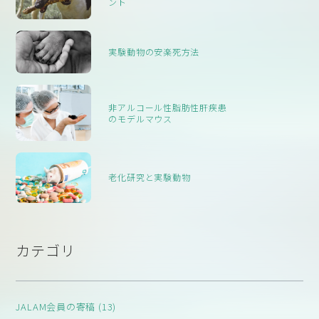
ント
実験動物の安楽死方法
非アルコール性脂肪性肝疾患
のモデルマウス
老化研究と実験動物
カテゴリ
JALAM会員の寄稿 (13)