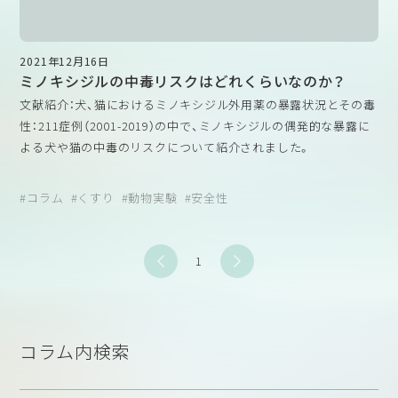
2021年12月16日
ミノキシジルの中毒リスクはどれくらいなのか？
文献紹介：犬、猫におけるミノキシジル外用薬の暴露状況とその毒
性：211症例（2001-2019）
の中で、ミノキシジルの偶発的な暴露に
よる犬や猫の中毒のリスクについて紹介されました。
医薬品の開発においては非臨床試験（動物実験）により、その薬の
私自身、ミノキシジルは育毛剤としての認識が先行してしまって
コラム
くすり
動物実験
安全性
安全性や毒性が確認されていると考えられますが、動物に対する
いましたが、そもそも経口降圧剤として開発されたものであり、本
影響はどのようなものだったのでしょうか。
邦では経口薬の承認はされていませんが、現在はファイザー社に
よってLoniten®として販売されています。その使用において、多
1
先のコラムでは後ろ向き研究であることが注意喚起されています
毛の副作用が認められたことから、外用発毛剤として開発された
が、調べてみると、微量の暴露が重篤な中毒の危険性を引き起こす
ものであるということでした。
ということは過剰な結論であるようにも考えられました。
したがって、ミノキシジル外用薬を経口摂取した場合の中毒症状
というのは、そもそもミノキシジルがもつ主作用である可能性が
コラム内検索
考えられます。
一方で、医療用医薬品として開発された後に一般用医薬品となっ