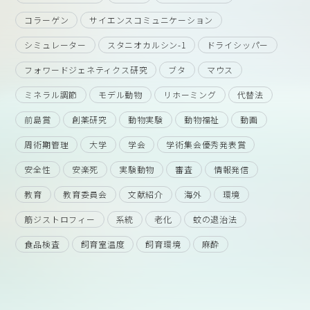
コラーゲン
サイエンスコミュニケーション
シミュレーター
スタニオカルシン-1
ドライシッパー
フォワードジェネティクス研究
ブタ
マウス
ミネラル調節
モデル動物
リホーミング
代替法
前島賞
創薬研究
動物実験
動物福祉
動画
周術期管理
大学
学会
学術集会優秀発表賞
安全性
安楽死
実験動物
審査
情報発信
教育
教育委員会
文献紹介
海外
環境
筋ジストロフィー
系統
老化
蚊の退治法
食品検査
飼育室温度
飼育環境
麻酔