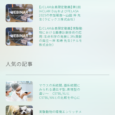
【JCLAM会員限定動画】第1回
IACLAM DayおよびFELASA
2025の参加報告～山田 梓 先
生（ラビックス株式会社）
【JCLAM会員限定動画】実験動
物における画像診断技術の応
用：生命科学の発展と3Rs貢献
の両立～岸 和寿 先生（テルモ
株式会社）
人気の記事
マウスの系統間、亜系統間に
みられる遺伝子型、表現型の
違い〜 C57BL/6Jと
C57BL/6Nとの比較を中心に
実験動物の環境エンリッチメ