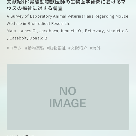
文献紹介：実験動物獣医師の生物医学研究におけるマ
ウスの福祉に対する調査
A Survey of Laboratory Animal Veterinarians Regarding Mouse
Welfare in Biomedical Research.
Marx, James O ; Jacobsen, Kenneth O ; Petervary, Nicolette A
; Casebolt, Donald B
JAALAS, Volume 60, Number 2, March 2021, pp. 139-145(7)
コラム
動物実験
動物福祉
文献紹介
海外
doi.org/10.30802/AALAS-JAALAS-20-000063
【概要】
研究用動物の福祉の質は、その動物から生み出される科学的
成果の質に否応なく結びついている。マウスは生物医学研究
において最もよく用いられる哺乳動物種であるが、将来の進
歩を促すためにどのような要素を考慮すべきかについては、
アメリカの動物実験規制は自主管理を柱とする体制であり、日本
ほとんど情報がない。この問題を解決するために、米国実験
の動物実験に関する法制度の基本的な枠組みもこの自主管理制度
動物獣医師会（ASLAP）の動物福祉委員会は、実験動物獣医師
を参考にしているとされています。しかし、これらの法的根拠と
を対象に、マウスの福祉に関する意見を聞き、生物医学研究に
なる動物福祉法（Animal Welfare Act; AWA）の対象動物には動物
おける動物福祉に大きく影響する5つの要因（飼育、臨床ケア、
実験で多く用いられるマウスやラットなどが含まれておらず、ど
実験使用、規制監督、訓練）の役割を検討するための調査を行
のように動物福祉が担保されているか外からは分かりづらい問題