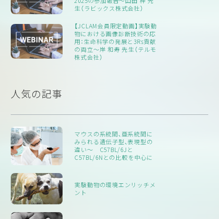
2025の参加報告～山田 梓 先
動物が少ないこと、そして、特定の動物（主に遺伝子組み換え
生（ラビックス株式会社）
動物）がリホーミングに適していないことです。この研究の
【JCLAM会員限定動画】実験動
結果は、リホーミングを選択している施設だけでなく、現在リ
物における画像診断技術の応
ホーミングを行っていない施設にも役立つものです。リホー
用：生命科学の発展と3Rs貢献
の両立～岸 和寿 先生（テルモ
ミングを推進することで、実験動物の生活の質を向上させ、施
株式会社）
設のスタッフが殺処分の道徳的ストレスを克服し、実験動物
の運命に関する社会的関心に応えることができるという利点
があります。英国の研究施設の視点から見たリホーミングに
人気の記事
ついての理解が得られて初めて、適切な政策や支援が可能に
なります。
マウスの系統間、亜系統間に
みられる遺伝子型、表現型の
違い〜 C57BL/6Jと
C57BL/6Nとの比較を中心に
実験動物の環境エンリッチメ
ント