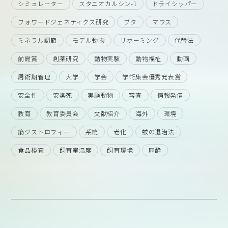
シミュレーター
スタニオカルシン-1
ドライシッパー
フォワードジェネティクス研究
ブタ
マウス
ミネラル調節
モデル動物
リホーミング
代替法
前島賞
創薬研究
動物実験
動物福祉
動画
周術期管理
大学
学会
学術集会優秀発表賞
安全性
安楽死
実験動物
審査
情報発信
教育
教育委員会
文献紹介
海外
環境
筋ジストロフィー
系統
老化
蚊の退治法
食品検査
飼育室温度
飼育環境
麻酔