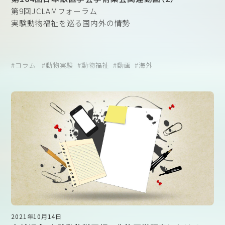
第9回JCLAMフォーラム
実験動物福祉を巡る国内外の情勢
コラム
動物実験
動物福祉
動画
海外
黒沢努先生（鹿児島大学 共同獣医学部）
2021年10月14日