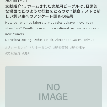
2021年11月2日
った。調査の結果、95％の獣医師がマウスの福祉について「許
がありました。そこでASLAPはマウスの福祉が実際にはどうなっ
文献紹介：リホームされた実験用ビーグルは、日常的
容できる」から「素晴らしい」と評価しましたが、改善すべき点
ているか、会員にアンケートを実施したのがこの論文の趣旨で
な場面でどのような行動をとるのか？観察テストと新
も残されていた。これらの分野には以下が含まれる。
す。
しい飼い主へのアンケート調査の結果
1）実験を行う研究者のトレーニング
今回の調査では、95％の獣医師がマウスの福祉全般を「許容でき
How do rehomed laboratory beagles behave in everyday
2）実験操作によって痛みや苦痛を感じる可能性のあるマウス
る」から「優れている」と評価した一方で、半数の獣医師が、ケアの
situations? Results from an observational test and a survey of
のモニタリングの頻度
水準向上を正当化する科学的データがないことが、研究用マウス
new owners
3）痛みや苦痛を感じる可能性のあるマウスのモニタリングに
の福祉向上の主な制約になっていると考えているとのことです。
Dorothea Döring, Ophelia Nick, Alexander Bauer, Helmut
機関の獣医師スタッフを含めること
特に、環境エンリッチメントの評価にばらつきがあるのは、環境エ
Küchenhoff, Michael H Erhard
リホーミング
リホーミング
動物実験
動物福祉
4）マウスに提供される環境エンリッチメントの継続的な改善
ンリッチメントの基準を裏付ける実験データがないことが原因と
PLoS One. 2017 Jul 25; 12(7): e0181303. doi:
文献紹介
海外
5）研究室内および機関内の他の研究グループでの再発を防止
考えられています。
10.1371/journal.pone.0181303. eCollection 2017.
するために、IACUC（動物実験委員会）がコンプライアンス違
また、実験手順によって痛みや苦痛を感じる可能性のある動物の
反の事例に完全に対処する能力があること
観察頻度にも懸念があることが報告されました。動物福祉に満足
概要
6）病気や怪我をしたマウスの検査、病気の診断、治療の処方を
していると回答した獣医師の多くは、観察頻度を1日あたり３回以
実験用の犬が一般家庭に戻されると、犬の生活環境は大きく
獣医師以外の人に頼っていること
上に設定しているのに対し、動物福祉が不十分であると回答した
変化します。慣れ親しんだ研究施設の限られた環境を離れ、
獣医師の多くは、観察頻度が１日１回以下であると回答していま
新しい家庭では生物や無生物の様々な刺激に遭遇します。文
す（下表）。満足度は必ずしもケアの回数に比例するわけではあり
献によると、リホームの経験はほとんど肯定的であるとされ
ドイツでは、多くの企業や大学が長年にわたってリホーミングを
ませんが、獣医師の満足度が高い施設では相対的に観察頻度が高
ていますが、日常的な状況における犬の科学的な観察は行わ
促進しており、ドイツの動物福祉法は、脊椎動物の殺害を「正当な
くなっているようです。このように、動物に対して単にケアする
れていません。そこで我々は、74頭の実験用ビーグルを用い
理由なしに」罰せられる犯罪と宣言しています。ドイツのほとん
だけではなく、どれだけ手厚くケアができるかということも動物