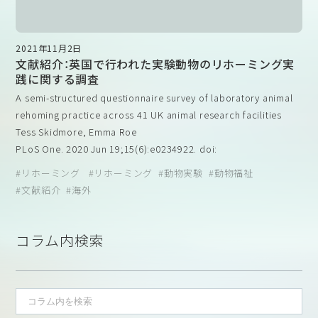
て、新しい家に迎え入れてから6週間後に観察テストを行っ
どの犬は、専門の動物福祉団体を通じてリホームされています。
福祉の重要な要素になっています。
た。このテストには標準化されたタスクと要素が含まれてお
本研究では、ドイツの製薬会社（Bayer AG, Leverkusen,
観察頻度に対する回答（上記論文から引用）
り、犬たちは新しい飼い主との具体的なやりとりや散歩中に
Germany）で飼育されている145頭の実験用ビーグルが研究対象
2021年11月2日
観察されました。さらに、この74頭と71頭の飼い主は、里親に
となりました。平均年齢±標準偏差は2.2±1.5歳、生後2か月から
文献紹介：英国で行われた実験動物のリホーミング実
日本国内では比較的小規模施設の多くが、マウスやラットのみを
2
なってから1週間後と12週間後に、標準化された電話インタビ
7.9歳のオス65頭、メス80頭でした。研究施設内の6m
の室内犬舎
践に関する調査
飼育している施設であり、実験動物獣医師などの専門家を配置す
ューに参加し、日常的な場面での犬の行動について質問に答
で、主に単独で飼育されており、少なくとも1日1回は屋外のランを
A semi-structured questionnaire survey of laboratory animal
ることが出来ずにいます。これらの施設にどうやって動物福祉の
えました。観察テストでは、犬は人間や犬に対してほとんど
利用していました。犬舎には、寝床、木製の噛みつき棒、犬用のお
rehoming practice across 41 UK animal research facilities
考え方を浸透させることができるか、関係者は知恵を絞って考え
友好的に振る舞い、飼い主が操作している間も寛容で、散歩中
やつが用意されており、また、犬たちは採血、一般的な検査、経口投
Tess Skidmore, Emma Roe
る必要がありそうです。
は交通量が多くてもリラックスしていました。80％（n=71の
与、ワクチン接種などの医療行為に慣れていました。
PLoS One. 2020 Jun 19;15(6):e0234922. doi:
うち）の犬は、リードを引っ張らずに行儀よく歩いていた。イ
インタビューの結果では、大多数の新しい飼い主は、愛犬が自分と
10.1371/journal.pone.0234922.
リホーミング
リホーミング
動物実験
動物福祉
ンタビューによると、大多数の犬が望ましい、友好的でリラッ
の接触を求め、撫でられるのが好きで、グルーミングも喜んで許可
文献紹介
海外
クスした行動を示しており、アンケート結果は犬と飼い主の
し、ほとんどの犬は、子供や他の犬を含む他の家族に対して友好的
概要
絆を反映していた。様々な要因（年齢、性別、出身地など）の影
であると報告されました。犬たちは獣医師に対しても寛容で、通
実験動物が福祉を損なうことなく実験を乗り切った場合、そ
響を混合回帰モデルで分析したところ、過去2回の行動テスト
行人や見知らぬ子供に対する犬の行動は友好的で慎重でした。
の将来について交渉しなければならない。リホーミングが考
コラム内検索
とインタビューの結果を確認することができました。具体的
見知らぬ子供、飼い猫、獣医師に対する行動だけが、時間の経過と
慮されるかもしれない。この論文では、英国の施設における
には、研究施設で飼育されていた犬は、研究施設が商業的な実
ともに若干悪化したとのことですが、時間の経過とともに望まし
動物のリホーミングの受け入れ状況と、リホーミングするか
英国内務省の定義によると、リホーミングとは、”関連する保護対
験用犬のブリーダーから購入した犬よりも、有意に良いスコ
い行動の出現率が増加しており、犬は日常生活に適応し、飼い主と
しないかの判断に関わる道徳的、倫理的、実用的、規制的な考
象動物を施設から、Animals (Scientific Procedures) Act に基づ
アを示した（p = 0.0113）。本研究の結果は、リホームされたビ
の情緒的な結びつきが見られたと考えられています。
慮事項を示す研究結果について報告している。本研究では、
く施設ではないその他の場所に移動させること”とされています。
ーグルたちが新しい生活環境にうまく適応できたことを示し