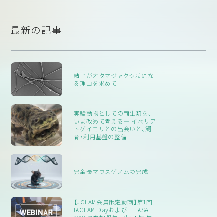
英国の研究施設でリホーミングされている動物の数や種類、
そして、その「場所」としては、農場、水族館、動物園、または個人宅
ている。
1
2
リホーミングを行っている主な動機、リホーミングを行って
が選ばれています。
いない施設にとっての障壁などを理解することで、広く知ら
調査の結果、2015年から2017年の間に、英国の約160の施設のう
最新の記事
れている文献のギャップを解消することを目的としていま
ち、少なくとも19施設、11.9％がリホーミングをしていました。リ
す。英国にある約160の研究施設のうち、41施設がアンケート
ホーミングされた数は2322匹で、対象となる動物種に大きく依存
に回答し、回答率は約25％でした。その結果、リホーミングは
していました。
日常的に行われていることが示唆されましたが、その数は少
実験室で飼育されている動物の94.15％がげっ歯類であるにもか
精子がオタマジャクシ状にな
る理由を求めて
なく、2015年から2017年の間にリホーミングされたとされる
かわらず、リホーミングされたとされる動物の5分の1以下
動物はわずか2322頭でした。少なくとも10施設のうち1施設
（19.14％）であり、逆に、鳥類、猫、犬、馬、両生類、農業動物は、飼育
はリホーミングを行っていることになります。ある種の動物
されている動物のわずか5.84％を占めるにもかかわらず、リホー
実験動物としての両生類を、
（主に猫、犬、馬）が他の種（げっ歯類、農耕用動物、霊長類）より
ミングされた全種の80.86％を占めていました。
いま改めて考える― イベリア
トゲイモリとの出会いと、飼
も明らかにリホーミングされることを好む傾向があります。
育・利用基盤の整備 ―
実際、実験室で飼育されている動物の94.15％がげっ歯類であ
1
2
3
4
るにもかかわらず、2015年から2017年の間にリホーミングさ
れたことがわかっている動物の5分の1以下（19.14％）を占め
完全長マウスゲノムの完成
ています。リホーミングの主な動機は、スタッフの士気を高
め、施設の倫理的プロファイルをポジティブにすることで
す。障壁となるのは、再帰の際の動物の福祉に対する懸念、動
【JCLAM会員限定動画】第1回
IACLAM DayおよびFELASA
物に対する科学的な需要が高く、リホーミングの対象となる