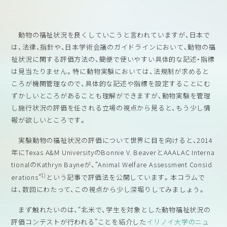
動物の福祉状況を良くしていこうと言われていますが、日本で
は、法律、指針や、日本学術会議のガイドラインにおいて、動物の福
祉状況に関する評価方法の、簡便で使いやすい具体的な記述・指標
は見当たりません。特に動物実験においては、法規制が求めると
ころが機関管理なので、具体的な記述や指標を設定することにむ
ずかしいところがあることも理解ができますが、動物実験を管理
し施行状況の評価を任される立場の視点から見ると、もう少し情
報が欲しいところです。
実験動物の福祉状況の評価について世界に目を向けると、2014
年にTexas A&M UniversityのBonnie V. BeaverとAAALAC Interna
tionalのKathryn Bayneが、“Animal Welfare Assessment Consid
1)
erations”
という記事で評価法を公開しています。本コラムで
は、数回にわたって、この視点から少し深堀りしてみましょう。
まず触れたいのは、“北米で、学生を対象とした動物福祉状況の
評価コンテストが行われる”ことを紹介した
イリノイ大学のニュ