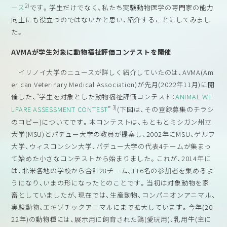
2)
ース
です。学生だけでなく、私たち実験動物医学の専門家の能力
向上にも役立つのではないかと思い、紹介することにしてみまし
た。
AVMAが学生対象に動物福祉評価コンテストを開催
イリノイ大学のニュースが詳しく紹介していたのは、AVMA(Am
erican Veterinary Medical Association)が先月(2022年11月)に開
催した、“学生を対象とした動物福祉評価コンテスト：
ANIMAL WE
3)
LFARE ASSESSMENT CONTEST
”
(下図は、その登録募集のチラシ
のコピー)についてです。本コンテストは、もともとミシガン州立
大学(MSU)とパデュー大学の教員が提案し、2002年にMSU、ゲルフ
大学、ウィスコンシン大学、パデュー大学の代表4チームが集まっ
て始めた小さなコンテストから始まりました。これが、2014年に
は、北米各地の学校から合計28チーム、116名の参加者を集めるよ
うになり、いまの形になったとのことです。当初は対象動物を家
畜としていましたが、現在では、生産動物、コンパニオンアニマル、
実験動物、エキゾチックアニマルにまで拡大しています。今年(20
22年)の動物種には、展示用に飼育された鶏(愛玩用)、乳用牛(主に