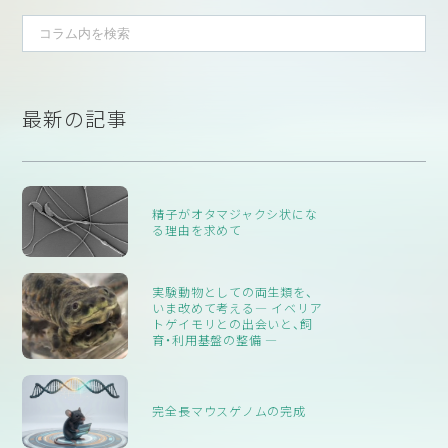
ります。ヒトに感染する病原体を排除して飼育すれば、抗生物質
やワクチンの投与が不要になり､健康な動物を飼育することがで
きます。1990年頃に日本に初めてSPFブタの飼育技術を導入した
のは、本学会の発起人である波岡茂郎先生(1929-2014, 北大名誉
教授)で、企業との共同で日本初のSPFブタを開発されました。当
最新の記事
時、貴重な第一号のSPFブタの焼肉を、現在の本学会・会長である
佐々木先生ら学生にふるまったようです。
さて、医学系の動物実験施設では、基本的にはSPF状態を保つた
めの環境で動物が飼育されています。このSPF環境を維持するた
精子がオタマジャクシ状にな
る理由を求めて
めには、バリア施設が必要であり、動物室内を陽圧に保つことによ
り外からの病原体の侵入をブロックするような特殊な構造の建物
に、実験従事者および動物の厳密な入退室管理、滅菌・消毒した飼
実験動物としての両生類を、
料や水、ケージの供給・使用など、大変なコストと労力を掛けて管
いま改めて考える― イベリア
トゲイモリとの出会いと、飼
理運営が行われています。
育・利用基盤の整備 ―
ちなみに、SPF環境維持が適切に行われていることを保証するた
めに、定期的な微生物モニタリングが実施されています。例えば、
実験動物中央研究所
ICLASモニタリングセンター
に検査をお願い
完全長マウスゲノムの完成
した場合、12〜19項目のSPF対象微生物検査セットで14,500〜
25,000円／匹となっていることからも、SPF維持が高コストであ