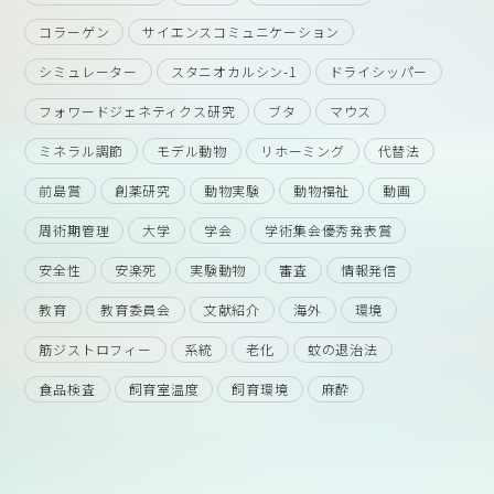
コラーゲン
サイエンスコミュニケーション
シミュレーター
スタニオカルシン-1
ドライシッパー
フォワードジェネティクス研究
ブタ
マウス
ミネラル調節
モデル動物
リホーミング
代替法
前島賞
創薬研究
動物実験
動物福祉
動画
周術期管理
大学
学会
学術集会優秀発表賞
安全性
安楽死
実験動物
審査
情報発信
教育
教育委員会
文献紹介
海外
環境
筋ジストロフィー
系統
老化
蚊の退治法
食品検査
飼育室温度
飼育環境
麻酔