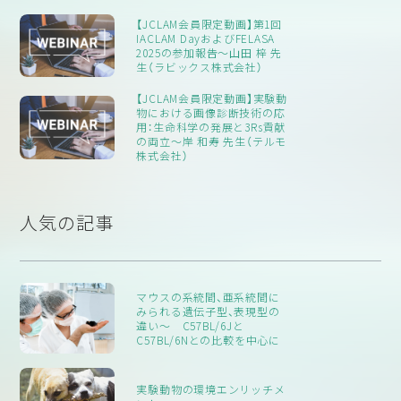
ることがおわかりいただけるかと思います。
【JCLAM会員限定動画】第1回
IACLAM DayおよびFELASA
では、なぜ研究にSPF環境で飼育したクリーン動物を用いるので
2025の参加報告～山田 梓 先
しょうか。
生（ラビックス株式会社）
【JCLAM会員限定動画】実験動
物における画像診断技術の応
用：生命科学の発展と3Rs貢献
の両立～岸 和寿 先生（テルモ
株式会社）
人気の記事
マウスの系統間、亜系統間に
みられる遺伝子型、表現型の
違い〜 C57BL/6Jと
C57BL/6Nとの比較を中心に
実験動物の環境エンリッチメ