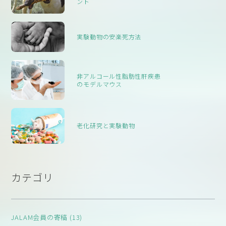
ント
実験動物の安楽死方法
非アルコール性脂肪性肝疾患
のモデルマウス
老化研究と実験動物
カテゴリ
JALAM会員の寄稿 (13)