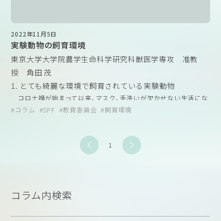
2022年11月5日
実験動物の飼育環境
東京大学大学院農学生命科学研究科獣医学専攻 准教
授 角田 茂
1. とても綺麗な環境で飼育されている実験動物
コロナ禍が始まって以来、マスク、手洗いが欠かせない生活にな
ってから、あらゆる感染症が減っていますよね。人間は普段、いか
コラム
SPF
教育委員会
飼育環境
に感染性微生物にさらされて生きているのか痛感する今日この頃
です。
1
さて、みなさんは実験動物業界の専門用語である“SPF”という言
葉、ご存知ですか。
スーパーやレストランで、SPFブタ肉など、目にしたことがある
かもしれません。
“SPF”とは
「
Specific Pathogen Free
」
の略語であり、”特定の病
コラム内検索
原性微生物を持たないことが保証されている”ということで、言う
なれば微生物学的にきれい、あるいは安全であるということにな