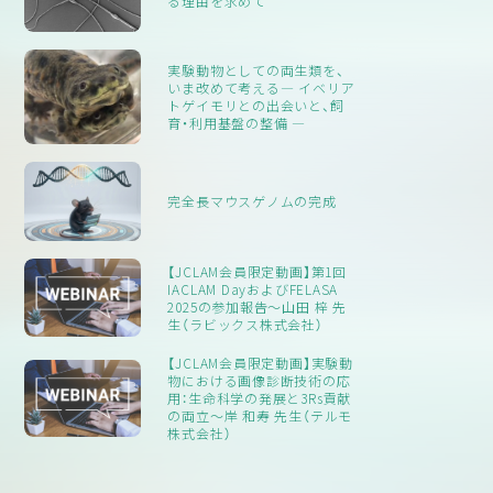
る理由を求めて
医療処置（去勢手術など）の実施が含まれます。
3. 最適な住まいを見つけること。
実験動物としての両生類を、
4. 飼い主の能力を評価すること。これは非常に重要であると判断
いま改めて考える― イベリア
されています。基準としては、飼い主候補が、過去に動物を飼った
トゲイモリとの出会いと、飼
育・利用基盤の整備 ―
経験があること、適切な住居があること、取り扱い能力があること
を証明できなければならない。家を訪問／検査して、その適合性
を確認することもあります。
完全長マウスゲノムの完成
5. 新しい飼い主の準備。いくつかの施設では、飼い主に適切な住
居と初期のフードを提供しています。飼い主に動物の健康に対す
る責任と、ペットの飼い主としての法的責任を十分に認識させる
【JCLAM会員限定動画】第1回
ことの重要性があります。
IACLAM DayおよびFELASA
2025の参加報告～山田 梓 先
生（ラビックス株式会社）
1
2
3
4
【JCLAM会員限定動画】実験動
物における画像診断技術の応
用：生命科学の発展と3Rs貢献
の両立～岸 和寿 先生（テルモ
株式会社）