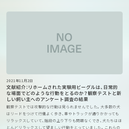
doi.org/10.30802/AALAS-JAALAS-20-000063
【概要】
研究用動物の福祉の質は、その動物から生み出される科学的
成果の質に否応なく結びついている。マウスは生物医学研究
において最もよく用いられる哺乳動物種であるが、将来の進
歩を促すためにどのような要素を考慮すべきかについては、
アメリカの動物実験規制は自主管理を柱とする体制であり、日本
ほとんど情報がない。この問題を解決するために、米国実験
の動物実験に関する法制度の基本的な枠組みもこの自主管理制度
動物獣医師会（ASLAP）の動物福祉委員会は、実験動物獣医師
を参考にしているとされています。しかし、これらの法的根拠と
を対象に、マウスの福祉に関する意見を聞き、生物医学研究に
なる動物福祉法（Animal Welfare Act; AWA）の対象動物には動物
おける動物福祉に大きく影響する5つの要因（飼育、臨床ケア、
実験で多く用いられるマウスやラットなどが含まれておらず、ど
実験使用、規制監督、訓練）の役割を検討するための調査を行
のように動物福祉が担保されているか外からは分かりづらい問題
2021年11月2日
った。調査の結果、95％の獣医師がマウスの福祉について「許
がありました。そこでASLAPはマウスの福祉が実際にはどうなっ
文献紹介：リホームされた実験用ビーグルは、日常的
容できる」から「素晴らしい」と評価しましたが、改善すべき点
ているか、会員にアンケートを実施したのがこの論文の趣旨で
な場面でどのような行動をとるのか？観察テストと新
も残されていた。これらの分野には以下が含まれる。
す。
しい飼い主へのアンケート調査の結果
1）実験を行う研究者のトレーニング
今回の調査では、95％の獣医師がマウスの福祉全般を「許容でき
観察テストでは攻撃的な行動は見られませんでした。大多数の犬
2）実験操作によって痛みや苦痛を感じる可能性のあるマウス
る」から「優れている」と評価した一方で、半数の獣医師が、ケアの
はリードをつけて行儀よく歩き、車やトラックが通りかかっても
のモニタリングの頻度
水準向上を正当化する科学的データがないことが、研究用マウス
リラックスしていて、階段の上り下りも問題なくでき、犬たちはほ
3）痛みや苦痛を感じる可能性のあるマウスのモニタリングに
の福祉向上の主な制約になっていると考えているとのことです。
とんどリラックスして望ましい行動をとっていました。これらの