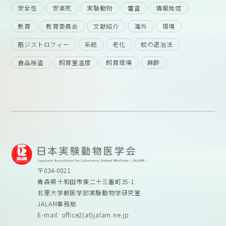
安全性
安楽死
実験動物
審査
情報発信
教育
教育委員会
文献紹介
海外
環境
筋ジストロフィー
系統
老化
蚊の退治法
食品検査
飼育室温度
飼育環境
麻酔
〒034-0021
青森県十和田市東二十三番町35-1
北里大学獣医学部実験動物学研究室
JALAM事務局
E-mail: office2(at)jalam.ne.jp