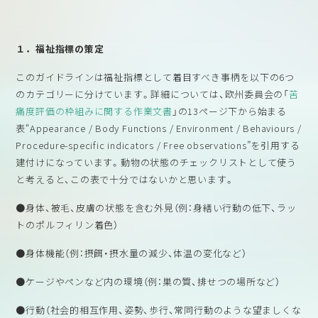
１．福祉指標の策定
このガイドラインは福祉指標として着目すべき事柄を以下の6つ
のカテゴリーに分けています。詳細については、欧州委員会の「
苦
痛度評価の枠組みに関する作業文書
」の13ページ下から始まる
表“Appearance / Body Functions / Environment / Behaviours /
Procedure-specific indicators / Free observations”を引用する
建付けになっています。動物の状態のチェックリストとして使う
と考えると、この表で十分ではないかと思います。
●身体、被毛、皮膚の状態を含む外見（例：身繕い行動の低下、ラッ
トのポルフィリン着色）
●身体機能（例：摂餌・摂水量の減少、体温の変化など）
●ケージやペンなど内の環境（例：巣の質、排せつの場所など）
●行動（社会的相互作用、姿勢、歩行、常同行動のような望ましくな