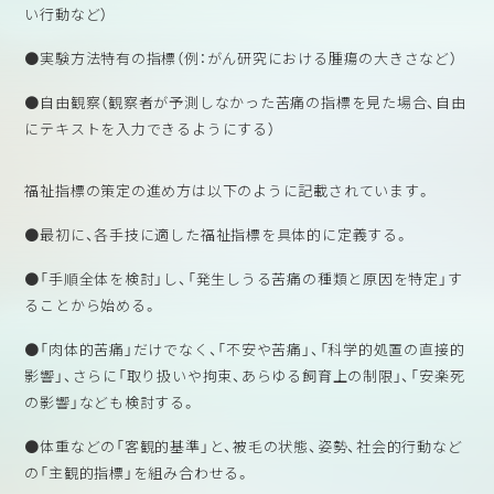
い行動など）
●実験方法特有の指標（例：がん研究における腫瘍の大きさなど）
●自由観察（観察者が予測しなかった苦痛の指標を見た場合、自由
にテキストを入力できるようにする）
福祉指標の策定の進め方は以下のように記載されています。
●最初に、各手技に適した福祉指標を具体的に定義する。
●「手順全体を検討」し、「発生しうる苦痛の種類と原因を特定」す
ることから始める。
●「肉体的苦痛」だけでなく、「不安や苦痛」、「科学的処置の直接的
影響」、さらに「取り扱いや拘束、あらゆる飼育上の制限」、「安楽死
の影響」なども検討する。
●体重などの「客観的基準」と、被毛の状態、姿勢、社会的行動など
の「主観的指標」を組み合わせる。