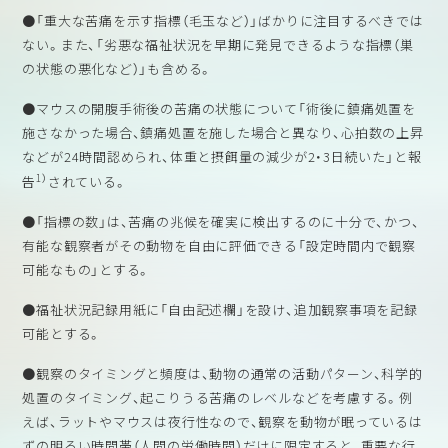
●「重大な苦痛を示す指標（毛玉など）」ばかりに注目するべきでは
ない。また、「劣悪な福祉状況を早期に発見できるような指標（巣
の状態の悪化など）」も含める。
●マウスの開腹手術後の苦痛の状態について「術後に鎮痛処置を
施さなかった場合、鎮痛処置を施した場合と異なり、心拍数の上昇
などが24時間認められ、体重と摂餌量の減少が2・3日続いた」と報
1）
告
されている。
●「指標の数」は、苦痛の兆候を確実に検出するのに十分で、かつ、
有能な観察者がその動物を自由に評価できる「設定時間内で観察
可能なもの」とする。
●福祉状況記録用紙に「自由記述欄」を設け、追加観察事項を記録
可能とする。
●観察のタイミングと頻度は、動物の通常の活動パターン、科学的
処置のタイミング、起こりうる苦痛のレベルなどを考慮する。例
えば、ラットやマウスは夜行性なので、観察を動物が眠っているは
ずの明るい時間帯（人間の労働時間）だけに限定すると、重要な行