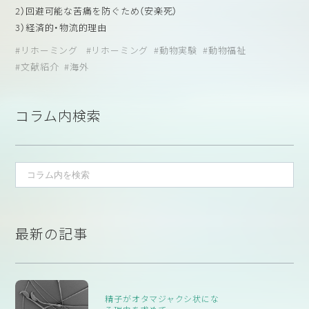
りも多くはないかもしれません。そうした施設がもっと多くなれ
2）回避可能な苦痛を防ぐため（安楽死）
る必要がありそうです。
ば、実験動物の余生はより豊かになるでしょうし、安楽死を実施せ
3）経済的・物流的理由
ざるを得ない場合の実施者の精神的負担も軽減されるでしょう。
の3つの主な理由で行われますが、リホーミングの主な機会は、3）
リホーミング
リホーミング
動物実験
動物福祉
多くの実験動物が社会の目に触れることで、引き取られた実験動
経済的・物流的な理由で人道的な殺処分が行われてしまう場合に
文献紹介
海外
物を通じて一般社会が動物実験を知る機会も増えてゆくのではな
あります
いでしょうか。そしてわが身を振り返るきっかけにもなるのでは
Directive 2010/63/EUでは、以下の場合に動物をリホーミングさ
ないでしょうか。
せることができるとしています。
コラム内検索
実験動物のリホーミングは、社会全体で適切な動物実験を考え遂
・「動物の健康状態がそれを可能にしている」場合
行するために、鍵となる重要な手法かもしれません。
・「公衆衛生、動物の健康、または環境に危険がない」場合
（本コラムの引用文献は、クリエイティブコモンズライセンスの下
・「動物の幸福を守るために適切な措置が取られている」場合
に提供されています。）
この指令では、リホーミングされると福祉が損なわれるような動
1
2
物は、実験の終了時に殺処分されるべきであることが明示されて
います。
本研究では、動物が リホーミング に適しているかどうかを評価す
最新の記事
る際に、さまざまな要素が重要であると考えており、5段階の リホ
ーミング のプロセスが示されています。
1. 動物の選択。健康状態、年齢、種類、気質、そして長期的な健康状
態を左右するような処置を受けたかどうか。
精子がオタマジャクシ状にな
2. 効果的な社会化とトレーニング。新しい環境への暴露、必要な