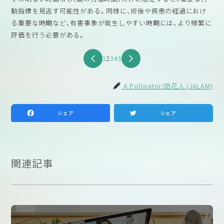
動指標を見逃す可能性がある。同様に、術後や疾患の経過におけ
る重要な時期など、有害事象が発生しやすい時期には、より頻繁に
評価を行う必要がある。
1
2
3
4
5
A Pollinator/訪花人 (JALAM)
シェア
シェア
関連記事