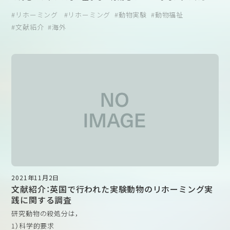
機関の獣医師スタッフを含めること
特に、環境エンリッチメントの評価にばらつきがあるのは、環境エ
結果は、リホーミングされた実験犬の適応能力の高さを示すもの
リホーミング
リホーミング
動物実験
動物福祉
4）マウスに提供される環境エンリッチメントの継続的な改善
ンリッチメントの基準を裏付ける実験データがないことが原因と
であり、非常にポジティブな結果であったと著者らは考えていま
文献紹介
海外
5）研究室内および機関内の他の研究グループでの再発を防止
考えられています。
す。
するために、IACUC（動物実験委員会）がコンプライアンス違
また、実験手順によって痛みや苦痛を感じる可能性のある動物の
動物実験実施施設では実験動物福祉の考え方に基づき、それを実
反の事例に完全に対処する能力があること
観察頻度にも懸念があることが報告されました。動物福祉に満足
現するための管理をしています。少ない例ではありますが、寄稿：
6）病気や怪我をしたマウスの検査、病気の診断、治療の処方を
していると回答した獣医師の多くは、観察頻度を1日あたり３回以
実験動物の印象革命＜後編＞でもご紹介いただき、こうした施設
獣医師以外の人に頼っていること
上に設定しているのに対し、動物福祉が不十分であると回答した
からリホーミングされた動物が、虐待を受けた動物のように人間
獣医師の多くは、観察頻度が１日１回以下であると回答していま
に不信感をもっているということではなく、一般社会に上手く適
す（下表）。満足度は必ずしもケアの回数に比例するわけではあり
応できるということであれば、動物実験実施者としての実験動物
ませんが、獣医師の満足度が高い施設では相対的に観察頻度が高
に対する気持ちは救われますし、嬉しくも感じるのではないでし
くなっているようです。このように、動物に対して単にケアする
ょうか。
だけではなく、どれだけ手厚くケアができるかということも動物
一方で、著者らは、ポジティブな結果については、研究施設の犬は
福祉の重要な要素になっています。
刺激が少なかったことが理由でもあったのではないかとも考えて
観察頻度に対する回答（上記論文から引用）
います。全ての犬が良好な結果であったというものでもありませ
2021年11月2日
んでした。リホーミング実施の有無にかかわらず、動物実験実施
文献紹介：英国で行われた実験動物のリホーミング実
日本国内では比較的小規模施設の多くが、マウスやラットのみを
者はより洗練した管理をしなければならないと、厳しく受け止め
践に関する調査
飼育している施設であり、実験動物獣医師などの専門家を配置す
る必要もあるのだと思います。
研究動物の殺処分は，
ることが出来ずにいます。これらの施設にどうやって動物福祉の
リホーミングを実施している施設は、実際のところ社会の期待よ
1）科学的要求
考え方を浸透させることができるか、関係者は知恵を絞って考え