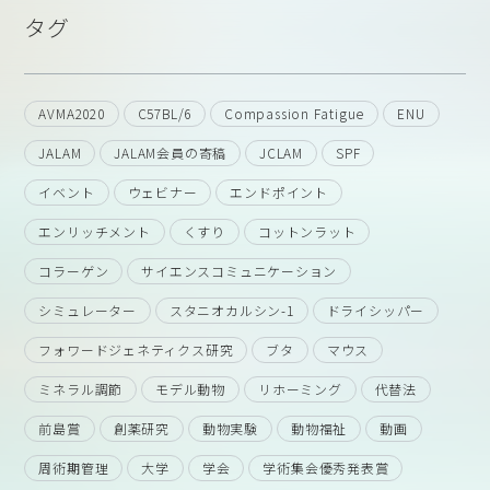
タグ
AVMA2020
C57BL/6
Compassion Fatigue
ENU
JALAM
JALAM会員の寄稿
JCLAM
SPF
イベント
ウェビナー
エンドポイント
エンリッチメント
くすり
コットンラット
コラーゲン
サイエンスコミュニケーション
シミュレーター
スタニオカルシン-1
ドライシッパー
フォワードジェネティクス研究
ブタ
マウス
ミネラル調節
モデル動物
リホーミング
代替法
前島賞
創薬研究
動物実験
動物福祉
動画
周術期管理
大学
学会
学術集会優秀発表賞