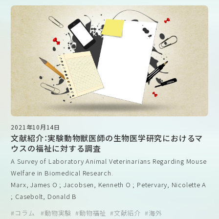
黒沢努先生（鹿児島大学 共同獣医学部）
2021年10月14日
文献紹介：実験動物獣医師の生物医学研究におけるマ
ウスの福祉に対する調査
A Survey of Laboratory Animal Veterinarians Regarding Mouse
Welfare in Biomedical Research.
Marx, James O ; Jacobsen, Kenneth O ; Petervary, Nicolette A
; Casebolt, Donald B
JAALAS, Volume 60, Number 2, March 2021, pp. 139-145(7)
コラム
動物実験
動物福祉
文献紹介
海外