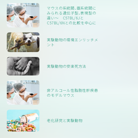
マウスの系統間、亜系統間に
みられる遺伝子型、表現型の
違い〜 C57BL/6Jと
C57BL/6Nとの比較を中心に
実験動物の環境エンリッチメ
ント
実験動物の安楽死方法
非アルコール性脂肪性肝疾患
のモデルマウス
老化研究と実験動物