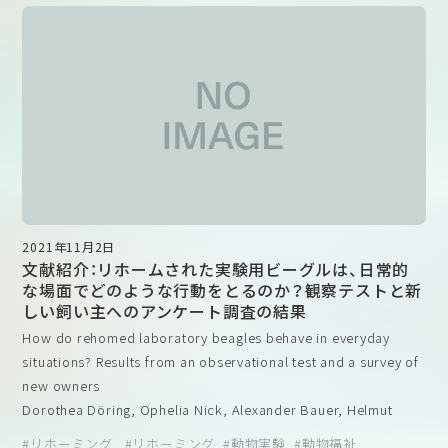
実験動物管理者、実験実施者及び飼養者は、実験等を終了
5）研究室内および機関内の他の研究グループでの再発を防止
考えられています。
し、若しくは中断した実験動物又は疾病等により回復の見
するために、IACUC（動物実験委員会）がコンプライアンス違
また、実験手順によって痛みや苦痛を感じる可能性のある動物の
込みのない障害を受けた実験動物を殺処分する場合にあ
反の事例に完全に対処する能力があること
観察頻度にも懸念があることが報告されました。動物福祉に満足
っては、速やかに致死量以上の麻酔薬の投与、頸(けい)椎
6）病気や怪我をしたマウスの検査、病気の診断、治療の処方を
していると回答した獣医師の多くは、観察頻度を1日あたり３回以
(つい)脱臼(きゅう)等の化学的又は物理的方法による等指
獣医師以外の人に頼っていること
上に設定しているのに対し、動物福祉が不十分であると回答した
針に基づき行うこと。
獣医師の多くは、観察頻度が１日１回以下であると回答していま
す（下表）。満足度は必ずしもケアの回数に比例するわけではあり
ませんが、獣医師の満足度が高い施設では相対的に観察頻度が高
この事を受け、各施設では独自に安楽死に対する規程を作成し実
くなっているようです。このように、動物に対して単にケアする
施していると思いますが、それらの規範となるものがAVMA（米国
だけではなく、どれだけ手厚くケアができるかということも動物
2021年11月2日
獣医学会）の安楽死に関するガイドライン
福祉の重要な要素になっています。
文献紹介：リホームされた実験用ビーグルは、日常的
（
https://www.avma.org/resources-tools/avma-policies/avma-
観察頻度に対する回答（上記論文から引用）
な場面でどのような行動をとるのか？観察テストと新
guidelines-euthanasia-animals
）です。
しい飼い主へのアンケート調査の結果
こちらのガイドラインは実験動物に限ったものではなく、愛玩動
日本国内では比較的小規模施設の多くが、マウスやラットのみを
How do rehomed laboratory beagles behave in everyday
物や産業動物など様々な分野の動物に対する安楽死方法が科学的
飼育している施設であり、実験動物獣医師などの専門家を配置す
situations? Results from an observational test and a survey of
視点から規定されています。安楽死に関しては動物が苦しむこと
ることが出来ずにいます。これらの施設にどうやって動物福祉の
new owners
なく死を迎える必要があり、それにはどうしても科学的根拠が必
考え方を浸透させることができるか、関係者は知恵を絞って考え
Dorothea Döring, Ophelia Nick, Alexander Bauer, Helmut
要になるため、このガイドラインは国内の各施設でも非常に重宝
る必要がありそうです。
Küchenhoff, Michael H Erhard
リホーミング
リホーミング
動物実験
動物福祉