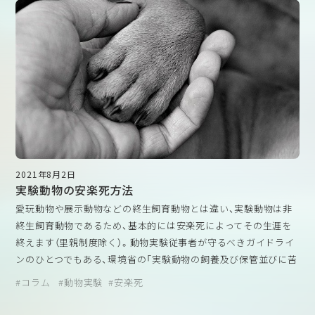
【概要】
研究用動物の福祉の質は、その動物から生み出される科学的
成果の質に否応なく結びついている。マウスは生物医学研究
において最もよく用いられる哺乳動物種であるが、将来の進
歩を促すためにどのような要素を考慮すべきかについては、
アメリカの動物実験規制は自主管理を柱とする体制であり、日本
ほとんど情報がない。この問題を解決するために、米国実験
の動物実験に関する法制度の基本的な枠組みもこの自主管理制度
動物獣医師会（ASLAP）の動物福祉委員会は、実験動物獣医師
を参考にしているとされています。しかし、これらの法的根拠と
を対象に、マウスの福祉に関する意見を聞き、生物医学研究に
なる動物福祉法（Animal Welfare Act; AWA）の対象動物には動物
おける動物福祉に大きく影響する5つの要因（飼育、臨床ケア、
実験で多く用いられるマウスやラットなどが含まれておらず、ど
実験使用、規制監督、訓練）の役割を検討するための調査を行
のように動物福祉が担保されているか外からは分かりづらい問題
2021年8月2日
った。調査の結果、95％の獣医師がマウスの福祉について「許
がありました。そこでASLAPはマウスの福祉が実際にはどうなっ
実験動物の安楽死方法
容できる」から「素晴らしい」と評価しましたが、改善すべき点
ているか、会員にアンケートを実施したのがこの論文の趣旨で
愛玩動物や展示動物などの終生飼育動物とは違い、実験動物は非
も残されていた。これらの分野には以下が含まれる。
す。
終生飼育動物であるため、基本的には安楽死によってその生涯を
1）実験を行う研究者のトレーニング
今回の調査では、95％の獣医師がマウスの福祉全般を「許容でき
終えます（里親制度除く）。動物実験従事者が守るべきガイドライ
2）実験操作によって痛みや苦痛を感じる可能性のあるマウス
る」から「優れている」と評価した一方で、半数の獣医師が、ケアの
ンのひとつでもある、環境省の「実験動物の飼養及び保管並びに苦
のモニタリングの頻度
水準向上を正当化する科学的データがないことが、研究用マウス
痛の軽減に関する基準」には安楽死に関する以下の記載がありま
3）痛みや苦痛を感じる可能性のあるマウスのモニタリングに
の福祉向上の主な制約になっていると考えているとのことです。
コラム
動物実験
安楽死
す。
機関の獣医師スタッフを含めること
特に、環境エンリッチメントの評価にばらつきがあるのは、環境エ
4）マウスに提供される環境エンリッチメントの継続的な改善
ンリッチメントの基準を裏付ける実験データがないことが原因と