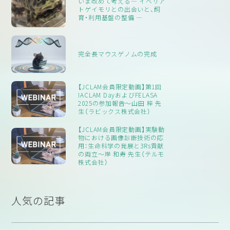
いま改めて考える― イベリア
consistently produce a humane death when specific
トゲイモリとの出会いと、飼
うち）の犬は、リードを引っ張らずに行儀よく歩いていた。イ
インタビューの結果では、大多数の新しい飼い主は、愛犬が自分と
conditions are met
育・利用基盤の整備 ―
ンタビューによると、大多数の犬が望ましい、友好的でリラッ
の接触を求め、撫でられるのが好きで、グルーミングも喜んで許可
U = Unacceptable
– deemed inhumane under any
クスした行動を示しており、アンケート結果は犬と飼い主の
し、ほとんどの犬は、子供や他の犬を含む他の家族に対して友好的
conditions, or found to pose substantial risk to human
絆を反映していた。様々な要因（年齢、性別、出身地など）の影
であると報告されました。犬たちは獣医師に対しても寛容で、通
完全長マウスゲノムの完成
applying the technique
響を混合回帰モデルで分析したところ、過去2回の行動テスト
行人や見知らぬ子供に対する犬の行動は友好的で慎重でした。
そしてここからは非公式になりますが、私の方で勝手にこのミシ
とインタビューの結果を確認することができました。具体的
見知らぬ子供、飼い猫、獣医師に対する行動だけが、時間の経過と
ガン大学の安楽死ガイドラインの表を翻訳してみました。
には、研究施設で飼育されていた犬は、研究施設が商業的な実
ともに若干悪化したとのことですが、時間の経過とともに望まし
【JCLAM会員限定動画】第1回
IACLAM DayおよびFELASA
験用犬のブリーダーから購入した犬よりも、有意に良いスコ
い行動の出現率が増加しており、犬は日常生活に適応し、飼い主と
安楽死に関する情報は日進月歩の状態です。前回2013年の時には
2025の参加報告～山田 梓 先
アを示した（p = 0.0113）。本研究の結果は、リホームされたビ
の情緒的な結びつきが見られたと考えられています。
生（ラビックス株式会社）
CO2での安楽死は10～30％/minでの流速で容器内の空気を置換
ーグルたちが新しい生活環境にうまく適応できたことを示し
していくと良いとされていたのですが、今回の改訂では30～
【JCLAM会員限定動画】実験動
ている。
1
2
物における画像診断技術の応
70％/minで置換していく方が実は動物にとって負担が少なかった
用：生命科学の発展と3Rs貢献
との報告がなされています。また、魚類の安楽死も現在は化学物
の両立～岸 和寿 先生（テルモ
株式会社）
質による安楽死法がメインですが、2019年にヨーロッパで開催さ
れた学会では低体温での安楽死の方が苦痛が少ないことが示唆さ
れたとの報告もされています。このように安楽死といった最後に
人気の記事
できる実験処置としては、動物の苦痛の軽減を何よりも優先して、
情報をアップデートしていく必要があると考えています。