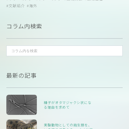
されています。また本ガイドラインは2020年に更新された非常に
PLoS One. 2017 Jul 25; 12(7): e0181303. doi:
文献紹介
海外
新しいものです（7年ぶりに更新）。
10.1371/journal.pone.0181303. eCollection 2017.
動物実験関係者だけでなく、動物に関わる全ての方に見て頂きた
いガイドラインなのですが、いかんせん英語で全121ページという
概要
コラム内検索
膨大な量のため足踏みしてしまう方が多いと思います。その時に
実験用の犬が一般家庭に戻されると、犬の生活環境は大きく
参考になるのがミシガン大学のガイドライン
変化します。慣れ親しんだ研究施設の限られた環境を離れ、
（
https://az.research.umich.edu/animalcare/guidelines/university-
新しい家庭では生物や無生物の様々な刺激に遭遇します。文
michigan-euthanasia-guidelines
）です。
献によると、リホームの経験はほとんど肯定的であるとされ
ドイツでは、多くの企業や大学が長年にわたってリホーミングを
こちらはAVMAガイドラインとは異なり、イヌでCO2での安楽死が
ていますが、日常的な状況における犬の科学的な観察は行わ
促進しており、ドイツの動物福祉法は、脊椎動物の殺害を「正当な
不可になっているなど若干の改変はありますが、実験動物として
れていません。そこで我々は、74頭の実験用ビーグルを用い
理由なしに」罰せられる犯罪と宣言しています。ドイツのほとん
は現場に即したものであり、なおかつペントバルビタールなどの
て、新しい家に迎え入れてから6週間後に観察テストを行っ
どの犬は、専門の動物福祉団体を通じてリホームされています。
最新の記事
バルビツールによる静脈内麻酔など優先度の高い化学的安楽死方
た。このテストには標準化されたタスクと要素が含まれてお
本研究では、ドイツの製薬会社（Bayer AG, Leverkusen,
法が上に来ていることも動物に対する苦痛度を考えた上で非常に
り、犬たちは新しい飼い主との具体的なやりとりや散歩中に
Germany）で飼育されている145頭の実験用ビーグルが研究対象
使いやすいものとなっています。
観察されました。さらに、この74頭と71頭の飼い主は、里親に
となりました。平均年齢±標準偏差は2.2±1.5歳、生後2か月から
2
なってから1週間後と12週間後に、標準化された電話インタビ
7.9歳のオス65頭、メス80頭でした。研究施設内の6m
の室内犬舎
なお、表の読み方は以下のとおりです。
精子がオタマジャクシ状にな
る理由を求めて
ューに参加し、日常的な場面での犬の行動について質問に答
で、主に単独で飼育されており、少なくとも1日1回は屋外のランを
A = Acceptable
– those which consistently produce a
えました。観察テストでは、犬は人間や犬に対してほとんど
利用していました。犬舎には、寝床、木製の噛みつき棒、犬用のお
humane death when used as the sole means of euthanasia
友好的に振る舞い、飼い主が操作している間も寛容で、散歩中
やつが用意されており、また、犬たちは採血、一般的な検査、経口投
AC = Acceptable with Conditions
– those which
実験動物としての両生類を、
は交通量が多くてもリラックスしていました。80％（n=71の
与、ワクチン接種などの医療行為に慣れていました。