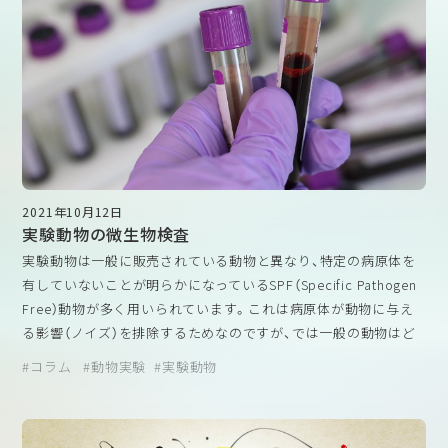
2021年10月12日
実験動物の微生物検査
実験動物は一般に販売されている動物と異なり、特定の病原体を
有していないことが明らかになっているSPF（Specific Pathogen
Free）動物が多く用いられています。これは病原体が動物に与え
る影響（ノイズ）を排除するためなのですが、では一般の動物はど
の程度、病原体に汚染されているのでしょうか。2015年に日本国
コラム
動物実験
実験動物
内のペットショップで販売されているマウスの病原体保有状況を
調べた報告（
Hayashimoto N et al. Exp Anim. 2015;64:155-160.
）
がありますが、そちらの報告によると神奈川県と東京都の5つのペ