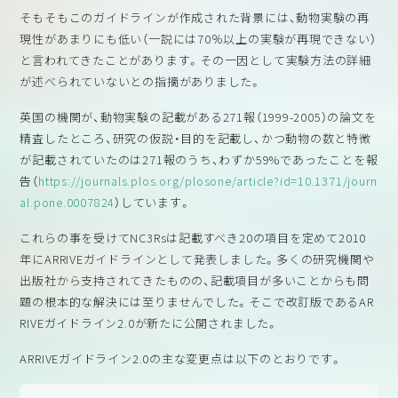
そもそもこのガイドラインが作成された背景には、動物実験の再
現性があまりにも低い（一説には70％以上の実験が再現できない）
と言われてきたことがあります。その一因として実験方法の詳細
が述べられていないとの指摘がありました。
英国の機関が、動物実験の記載がある271報（1999-2005）の論文を
精査したところ、研究の仮説・目的を記載し、かつ動物の数と特徴
が記載されていたのは271報のうち、わずか59%であったことを報
告（
https://journals.plos.org/plosone/article?id=10.1371/journ
al.pone.0007824
）しています。
これらの事を受けてNC3Rsは記載すべき20の項目を定めて2010
年にARRIVEガイドラインとして発表しました。多くの研究機関や
出版社から支持されてきたものの、記載項目が多いことからも問
題の根本的な解決には至りませんでした。そこで改訂版であるAR
RIVEガイドライン2.0が新たに公開されました。
ARRIVEガイドライン2.0の主な変更点は以下のとおりです。