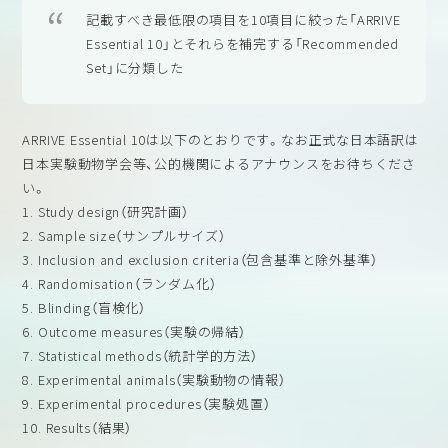
記載すべき最低限の項目を10項目に絞った「ARRIVE
Essential 10」とそれらを補完する「Recommended
Set」に分類した
ARRIVE Essential 10は以下のとおりです。なお正式な日本語訳は
日本実験動物学会等、公的機関によるアナウンスをお待ちくださ
い。
1. Study design（研究計画）
2. Sample size（サンプルサイズ）
3. Inclusion and exclusion criteria（包含基準と除外基準）
4. Randomisation（ランダム化）
5. Blinding（盲検化）
6. Outcome measures（実験の帰結）
7. Statistical methods（統計学的方法）
8. Experimental animals（実験動物の情報）
9. Experimental procedures（実験処置）
10. Results（結果）