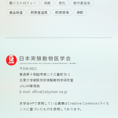
筋ジストロフィー
系統
老化
蚊の退治法
食品検査
飼育室温度
飼育環境
麻酔
〒034-0021
青森県十和田市東二十三番町35-1
北里大学獣医学部実験動物学研究室
JALAM事務局
E-mail: office2(at)jalam.ne.jp
本学会HPで使用している画像はCreative Commonsライセ
ンスに基づいたものを使用しております。