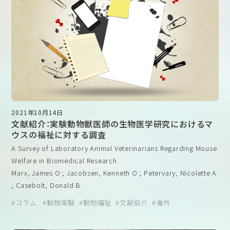
ットショップに由来する28匹のマウスを検査したところ、以下の
ような結果（検出率）が得られたとのことです。
上記論文から引用
このようにペットショップごとにその検出率は異なるものの、多
くの動物が微生物汚染を受けていることが分かりました。なお、
人獣共通感染症を引き起こす病原体は検出されませんでしたが、
動物に影響を及ぼす病原体は複数のペットショップから検出され
ています。これらの病原体は一般に飼育されている状態では特に
問題がないことも多いのですが、動物実験に用いる際には状況が
2021年10月14日
文献紹介：実験動物獣医師の生物医学研究におけるマ
変わってきます。冒頭でも述べましたが、実験動物は余計なノイ
ウスの福祉に対する調査
ズを排除する必要があります。「再現性」は動物実験において最も
A Survey of Laboratory Animal Veterinarians Regarding Mouse
重要な一つの要素ですが、動物によって病原体を持っていたり持
Welfare in Biomedical Research.
っていなかったりすると、動物の状態が安定せず、試験結果の信頼
Marx, James O ; Jacobsen, Kenneth O ; Petervary, Nicolette A
性に影響する場合があります。また、このことによって実験に用
; Casebolt, Donald B
いる動物の数が多くなってしまうことは避けるべきです。
JAALAS, Volume 60, Number 2, March 2021, pp. 139-145(7)
1
2
コラム
動物実験
動物福祉
文献紹介
海外
doi.org/10.30802/AALAS-JAALAS-20-000063