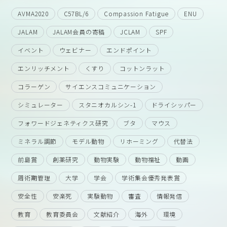
AVMA2020
C57BL/6
Compassion Fatigue
ENU
JALAM
JALAM会員の寄稿
JCLAM
SPF
イベント
ウェビナー
エンドポイント
エンリッチメント
くすり
コットンラット
コラーゲン
サイエンスコミュニケーション
シミュレーター
スタニオカルシン-1
ドライシッパー
フォワードジェネティクス研究
ブタ
マウス
ミネラル調節
モデル動物
リホーミング
代替法
前島賞
創薬研究
動物実験
動物福祉
動画
周術期管理
大学
学会
学術集会優秀発表賞
安全性
安楽死
実験動物
審査
情報発信
教育
教育委員会
文献紹介
海外
環境